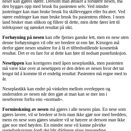
neser kan gjøres større. Dersom man ønsker å forstørre nesen, må
den bygges opp med brusk fra pasienten selv. Ved mindre
justeringer kan man bruke brusk fra skilleveggen eller fra øret. Ved
større endringer kan man bruke brusk fra pasientens ribben. I noen
land bruker man silikon og fillere til dette, men dette fører lett til
infeksjoner og uønsket resultat på sikt.
Forhøyning på nesen
kan ofte fjernes ganske lett, men en nese uten
denne forhøyningen vil ofte ser bredere ut enn før. Kirurgen må
derfor gjøre nesen smalere for å få et tilfredsstillende kosmetisk
resultat. Det er en fare for at dette kan føre til nedsatt pustefunksjon.
Nesetippen
kan korrigeres med åpen neseplastikk, men pasienten
må være klar over at nesetippen er den delen av nesen hvor det tar
lengst tid å komme til et endelig resultat: Pasienten må regne med to
år.
Neseplastikk kan endre på vinkelen mellom overleppen og
undersiden av nesen når den gjør at man kan se mer inn i
neseborene forfra enn «normalt».
Forminskning av nesen
må gjøres i alle nesens plan. En nese som
gjøres lavere, vil se bredere ut hvis man ikke gjør noe med bredden,
mens en nese som gjøres smalere vil se høyere ut dersom man ikke
gjør noe med høyden. En mindre nese vil kunne påvirke
pustefunksjonen fordi det blir dårligere plass innvending.