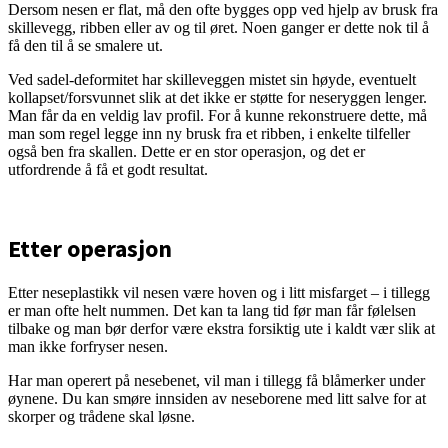
Dersom nesen er flat, må den ofte bygges opp ved hjelp av brusk fra
skillevegg, ribben eller av og til øret. Noen ganger er dette nok til å
få den til å se smalere ut.
Ved sadel-deformitet har skilleveggen mistet sin høyde, eventuelt
kollapset/forsvunnet slik at det ikke er støtte for neseryggen lenger.
Man får da en veldig lav profil. For å kunne rekonstruere dette, må
man som regel legge inn ny brusk fra et ribben, i enkelte tilfeller
også ben fra skallen. Dette er en stor operasjon, og det er
utfordrende å få et godt resultat.
Etter operasjon
Etter neseplastikk vil nesen være hoven og i litt misfarget – i tillegg
er man ofte helt nummen. Det kan ta lang tid før man får følelsen
tilbake og man bør derfor være ekstra forsiktig ute i kaldt vær slik at
man ikke forfryser nesen.
Har man operert på nesebenet, vil man i tillegg få blåmerker under
øynene. Du kan smøre innsiden av neseborene med litt salve for at
skorper og trådene skal løsne.