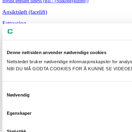
Breast implant illness (BII / «Silikonsykdom»)
Ansiktsløft (facelift)
Fettsuging
Bukplastikk
Øvre og nedre øyelokk
Denne nettsiden anvender nødvendige cookies
Nettstedet bruker nødvendige informasjonskapsler for analys
NB! DU MÅ GODTA COOKIES FOR Å KUNNE SE VIDEO
Kopibeskyttet © Plastiskkirurgi.no.
Samtykkevalg
Plastiskkirurgi.no er et informasjonsnettsted om plastisk kirurgi. Vi
Nødvendig
tar ikke imot pasienthenvendelser.
Egenskaper
Redaktør: Tomm Bjærke, Cosmo Clinic.
Org.nr.: 982 601 894
Statistikk