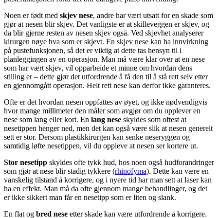
Noen er født med
skjev nese
, andre har vært utsatt for en skade som
gjør at nesen blir skjev. Det vanligste er at skilleveggen er skjev, og
da blir gjerne resten av nesen skjev også. Ved skjevhet analyserer
kirurgen nøye hva som er skjevt. En skjev nese kan ha innvirkning
på pustefunksjonen, så det er viktig at dette tas hensyn til i
planleggingen av en operasjon. Man må være klar over at en nese
som har vært skjev, vil opparbeide et minne om hvordan dens
stilling er – dette gjør det utfordrende å få den til å stå rett selv etter
en gjennomgått operasjon. Helt rett nese kan derfor ikke garanteres.
Ofte er det hvordan nesen oppfattes av øyet, og ikke nødvendigvis
hvor mange millimeter den måler som avgjør om du opplever en
nese som lang eller kort. En
lang nese
skyldes som oftest at
nesetippen henger ned, men det kan også være slik at nesen generelt
sett er stor. Dersom plastikkirurgen kan senke neseryggen og
samtidig løfte nesetippen, vil du oppleve at nesen ser kortere ut.
Stor nesetipp
skyldes ofte tykk hud, hos noen også hudforandringer
som gjør at nese blir stadig tykkere (
rhinofyma
). Dette kan være en
vanskelig tilstand å korrigere, og i nyere tid har man sett at laser kan
ha en effekt. Man må da ofte gjennom mange behandlinger, og det
er ikke sikkert man får en nesetipp som er liten og slank.
En flat og
bred nese
etter skade kan være utfordrende å korrigere.