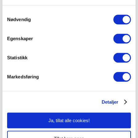
Samtykkevalg
Nødvendig
Overlege Hilde Brunvold Bjærke f.1969 er
Egenskaper
spesialist i plastisk kirurgi.
Statistikk
Thomas Berg
Markedsføring
Detaljer
Ja, tillat alle cookies!