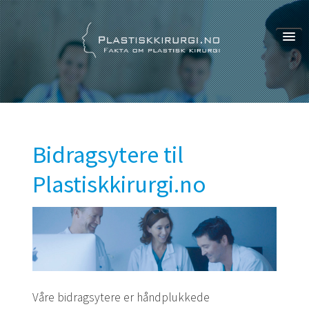
Om oss
Om oss
Bidragsytere
Personvern
Bidragsytere til
Plastiskkirurgi.no
Våre bidragsytere er håndplukkede