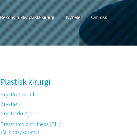
Rekonstruktiv plastikkirurgi
Nyheter
Om oss
Plastisk kirurgi
Brystforstørrelse
Brystløft
Brystreduksjon
Breast implant illness (BII /
«Silikonsykdom»)