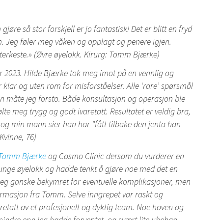
jøre så stor forskjell er jo fantastisk! Det er blitt en fryd
en. Jeg føler meg våken og opplagt og penere igjen.
erkeste.» (Øvre øyelokk. Kirurg: Tomm Bjærke)
r 2023. Hilde Bjærke tok meg imot på en vennlig og
r klar og uten rom for misforståelser. Alle ‘rare’ spørsmål
 en måte jeg forsto. Både konsultasjon og operasjon ble
lte meg trygg og godt ivaretatt. Resultatet er veldig bra,
t, og min mann sier han har "fått tilbake den jenta han
(Kvinne, 76)
Tomm Bjærke
og Cosmo Clinic dersom du vurderer en
unge øyelokk og hadde tenkt å gjøre noe med det en
 jeg ganske bekymret for eventuelle komplikasjoner, men
ormasjon fra Tomm. Selve inngrepet var raskt og
varetatt av et profesjonelt og dyktig team. Noe hoven og