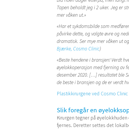
blå noen dager etterpå, men langt m
Tapen beholdt jeg i 2 uker. Jeg er s
mer våken ut.»
«Har et sykdomsbilde som medfører s
påvirke dette, og valgte øvre og nedr
dramatisk. Ser mye mer våken ut og 
Bjærke, Cosmo Clinic
)
«Beste hendene i bransjen! Verdt hve
øyelokkoperasjon med fjerning av fe
desember 2020. […] resultatet ble SÅ
de beste i bransjen og de er verdt 
Plastikkirurgene ved Cosmo Clini
Slik foregår en øyelokkso
Kirurgen tegner på øyelokkhuden
fjernes. Deretter settes det loka