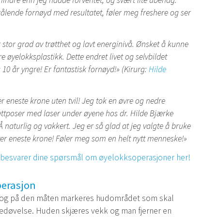
indre enn jeg hadde forventet, og svært lite ubehag.
trålende fornøyd med resultatet, føler meg freshere og ser
tor grad av trøtthet og lavt energinivå. Ønsket å kunne
e øyelokksplastikk. Dette endret livet og selvbildet
10 år yngre! Er fantastisk fornøyd!» (Kirurg:
Hilde
r eneste krone uten tvil! Jeg tok en øvre og nedre
ttposer med laser under øyene hos dr. Hilde Bjærke
 naturlig og vakkert. Jeg er så glad at jeg valgte å bruke
hver eneste krone! Føler meg som en helt nytt menneske!»
c besvarer dine spørsmål om øyelokksoperasjoner her!
perasjon
 og på den måten markeres hudområdet som skal
lbedøvelse. Huden skjæres vekk og man fjerner en