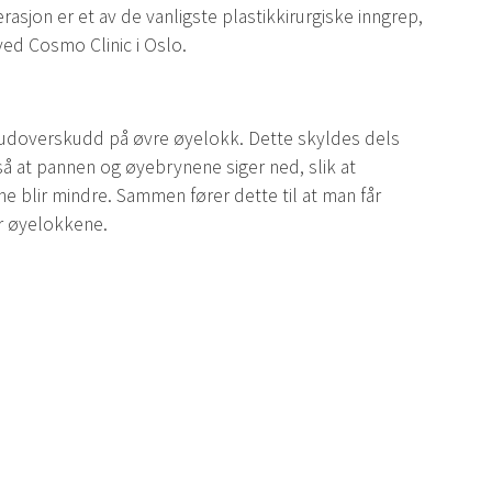
asjon er et av de vanligste plastikkirurgiske inngrep,
ved Cosmo Clinic i Oslo.
udoverskudd på øvre øyelokk. Dette skyldes dels
så at pannen og øyebrynene siger ned, slik at
e blir mindre. Sammen fører dette til at man får
r øyelokkene.