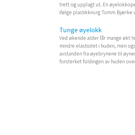
trett og upplagt ut. En øyelokkoper
ifølge plastikkirurg Tomm Bjærke 
Tunge øyelokk
Ved økende alder får mange økt h
mindre elastisitet i huden, men og
avstanden fra øyebrynene til øynen
forsterket foldingen av huden ove