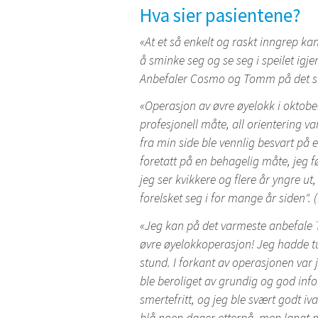
Hva sier pasientene?
«At et så enkelt og raskt inngrep kan g
å sminke seg og se seg i speilet igj
Anbefaler Cosmo og Tomm på det st
«Operasjon av øvre øyelokk i oktobe
profesjonell måte, all orientering va
fra min side ble vennlig besvart på
foretatt på en behagelig måte, jeg fø
jeg ser kvikkere og flere år yngre u
forelsket seg i for mange år siden". 
«Jeg kan på det varmeste anbefale
øvre øyelokkoperasjon! Jeg hadde t
stund. I forkant av operasjonen var
ble beroliget av grundig og god inf
smertefritt, og jeg ble svært godt i