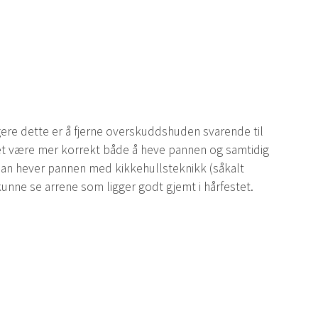
ere dette er å fjerne overskuddshuden svarende til
 det være mer korrekt både å heve pannen og samtidig
an hever pannen med kikkehullsteknikk (såkalt
 kunne se arrene som ligger godt gjemt i hårfestet.