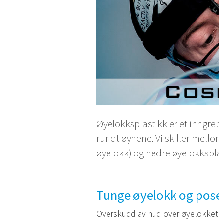
Øyelokksplastikk er et inngrep
rundt øynene. Vi skiller mell
øyelokk) og nedre øyelokkspla
Tunge øyelokk og pos
Overskudd av hud over øyelokket 