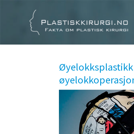
Øyelokksplastikk 
øyelokkoperasjo