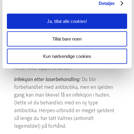
laserbehandlede området. Dette forsvinner
Detaljer
vanligvis av seg selv, men noen ganger kan det
være nødvendig med en blekekrem som
Ja, tillat alle cookies!
inneholder Hydroquinon.
Hvite flekker etter laserbehandling:
Dersom man
Tillat bare noen
går veldig dypt for å fjerne rynker, kan det
oppstå områder i huden uten pigmentering.
Kun nødvendige cookies
Cosmo Clinic
vil aldri gå så dypt, og har derfor
heller ikke opplevd dette.
Infeksjon etter laserbehandling:
Du blir
forbehandlet med antibiotika, men en sjelden
gang kan man likevel få en infeksjon i huden.
Dette vil da behandles med en ny type
antibiotika. Herpes-utbrudd er meget sjeldent
så lenge du har tatt Valtrex (antiviralt
legemiddel) på forhånd.