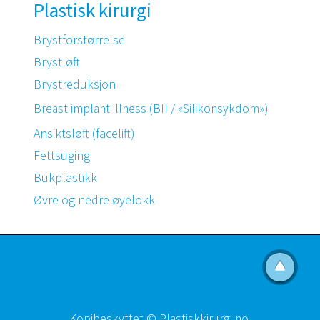
Plastisk kirurgi
Brystforstørrelse
Brystløft
Brystreduksjon
Breast implant illness (BII / «Silikonsykdom»)
Ansiktsløft (facelift)
Fettsuging
Bukplastikk
Øvre og nedre øyelokk
Kopibeskyttet © Plastiskkirurgi.no.