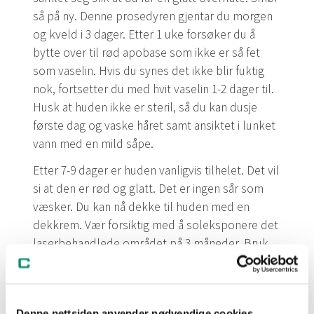
så på ny. Denne prosedyren gjentar du morgen
og kveld i 3 dager. Etter 1 uke forsøker du å
bytte over til rød apobase som ikke er så fet
som vaselin. Hvis du synes det ikke blir fuktig
nok, fortsetter du med hvit vaselin 1-2 dager til.
Husk at huden ikke er steril, så du kan dusje
første dag og vaske håret samt ansiktet i lunket
vann med en mild såpe.
Etter 7-9 dager er huden vanligvis tilhelet. Det vil
si at den er rød og glatt. Det er ingen sår som
væsker. Du kan nå dekke til huden med en
dekkrem. Vær forsiktig med å soleksponere det
laserbehandlede området på 3 måneder. Bruk
faktor 50 og unngå solen. Bruk solbriller,
eventuelt solhatt og sitt med ryggen mot solen.
Unngå tur på høyfjellet, ved sjøen eller til Syden.
Denne nettsiden anvender nødvendige cookies