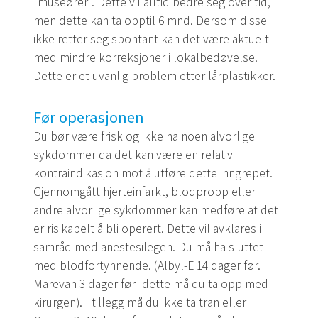
”museører”. Dette vil alltid bedre seg over tid,
men dette kan ta opptil 6 mnd. Dersom disse
ikke retter seg spontant kan det være aktuelt
med mindre korreksjoner i lokalbedøvelse.
Dette er et uvanlig problem etter lårplastikker.
Før operasjonen
Du bør være frisk og ikke ha noen alvorlige
sykdommer da det kan være en relativ
kontraindikasjon mot å utføre dette inngrepet.
Gjennomgått hjerteinfarkt, blodpropp eller
andre alvorlige sykdommer kan medføre at det
er risikabelt å bli operert. Dette vil avklares i
samråd med anestesilegen. Du må ha sluttet
med blodfortynnende. (Albyl-E 14 dager før.
Marevan 3 dager før- dette må du ta opp med
kirurgen). I tillegg må du ikke ta tran eller