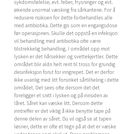
sykdomsfølelse, evt. feber, frysninger og evt.
økende unormal væsking fra sårkantene. For å
redusere risikoen for dette forbehandles alle
med antibiotika. Dette gis som en engangsdose
før operasjonen. Skulle det oppstå en infeksjon
vil behandling med antibiotika ofte være
tilstrekkelig behandling. I området opp mot
lysken er det hårsekker og svettekjertler. Dette
området blir aldri helt rent til tross for grundig
desinfeksjon forut for inngrepet. Det er derfor
ikke uvanlig med litt forsinket sårtilheling i dette
området. Det sees ofte dersom det det
foreligger et snitt i lysken og på innsiden av
låret. Såret kan væske litt. Dersom dette
inntreffer er det viktig å ikke benytte tape på
denne delen av såret. Du vil også se at tapen
løsner, dette er ofte et tegn på at det er væske