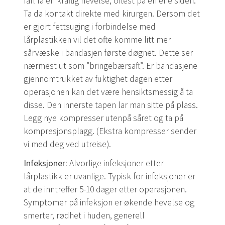
fall få en kraftig hevelse, oftest på en ene siden.
Ta da kontakt direkte med kirurgen. Dersom det
er gjort fettsuging i forbindelse med
lårplastikken vil det ofte komme litt mer
sårvæske i bandasjen første døgnet. Dette ser
nærmest ut som ”bringebærsaft”. Er bandasjene
gjennomtrukket av fuktighet dagen etter
operasjonen kan det være hensiktsmessig å ta
disse. Den innerste tapen lar man sitte på plass.
Legg nye kompresser utenpå såret og ta på
kompresjonsplagg. (Ekstra kompresser sender
vi med deg ved utreise).
Infeksjoner:
Alvorlige infeksjoner etter
lårplastikk er uvanlige. Typisk for infeksjoner er
at de inntreffer 5-10 dager etter operasjonen.
Symptomer på infeksjon er økende hevelse og
smerter, rødhet i huden, generell