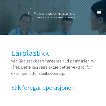
Om oss
Om oss
Bidragsytere
Personvern
Lårplastikk
Ved lårplastikk strammes løs hud på innsiden av
låret. Dette kan være aktuelt etter vekttap (for
eksempel etter slankeoperasjon).
Slik foregår operasjonen