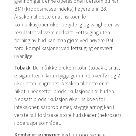
gjennomgår denne operasjonen dersom du har
BMI (kroppsmasse indeks) høyere enn 28.
Årsaken til dette er at risikoen for
komplikasjoner øker betydelig og varigheten av
resultatet vil være nedsatt. Fettsuging uten
fjerning av hud kan man gjøre ved høyere BMI
fordi komplikasjoner ved fettsuging er svært
uvanlige.
Tobakk:
Du må ikke bruke nikotin (tobakk, snus,
e-sigaretter, nikotin tyggegummi) 2 uker før og 2
uker etter inngrepet. Årsaken til dette er at
nikotin nedsetter blodsirkulasjonen til huden.
Nedsatt blodsirkulasjon øker risikoen for
infeksjoner, sårproblemer, stygge arr og kan i
verste fall forårsake store hudskader (nekroser)
i operasjonsområdet.
Kombinerte inngrep:
Ved uproporsjonale