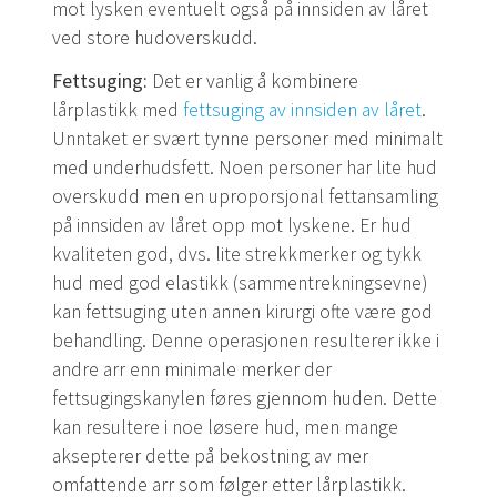
mot lysken eventuelt også på innsiden av låret
ved store hudoverskudd.
Fettsuging:
Det er vanlig å kombinere
lårplastikk med
fettsuging av innsiden av låret
.
Unntaket er svært tynne personer med minimalt
med underhudsfett. Noen personer har lite hud
overskudd men en uproporsjonal fettansamling
på innsiden av låret opp mot lyskene. Er hud
kvaliteten god, dvs. lite strekkmerker og tykk
hud med god elastikk (sammentrekningsevne)
kan fettsuging uten annen kirurgi ofte være god
behandling. Denne operasjonen resulterer ikke i
andre arr enn minimale merker der
fettsugingskanylen føres gjennom huden. Dette
kan resultere i noe løsere hud, men mange
aksepterer dette på bekostning av mer
omfattende arr som følger etter lårplastikk.