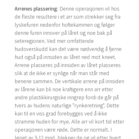
Arrenes plassering:
Denne operasjonen vil hos
de fleste resultere i et arr som strekker seg fra
lyskefuren nedenfor hoftekammen og følger
denne furen innover på låret og noe bak på
seteregionen. Ved mer omfattende
hudoverskudd kan det være nødvendig å fjerne
hud også på innsiden av låret ned mot kneet.
Arrene plasseres på innsiden av låret plasseres
slik at de ikke er synlige når man står med
benene sammen. De vertikale arrene på innsiden
av lårene kan bli noe kraftigere enn arr etter
andre plastikkirurgiske inngrep fordi de går på
tvers av hudens naturlige "rynkeretning". Dette
kan til en viss grad forebygges ved å ikke
stramme huden for mye. Alle arr vil kort tid etter
operasjonen være røde. Dette er normalt. I
løpet av 3-12 mnd. blekner de og vil etter hvert