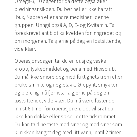
Omega-3, 10 dager før da dette også øker
blødningsrisikoen. Du bør heller ikke ha tatt
Ibux, Napren eller andre medisiner i denne
gruppen. Unngå også A, D, E- og K-vitamin. Ta
foreskrevet antibiotika kvelden før inngrepet og
om morgenen. Ta gjerne på deg en løstsittende,
vide klær.
Operasjonsdagen tar du en dusj og vasker
kropp, lyskeområdet og bena med Hibiscrub.
Du må ikke smøre deg med fuktighetskrem eller
bruke sminke og neglelakk. Ørepynt, smykker
og piercing må fjernes. Ta gjerne på deg en
løstsittende, vide klær. Du må være fastende
minst 6 timer før operasjonen. Det vil si at du
ikke kan drikke eller spise i dette tidsrommet.
Du kan ta dine faste medisiner og medisiner som
klinikken har gitt deg med litt vann, inntil 2 timer