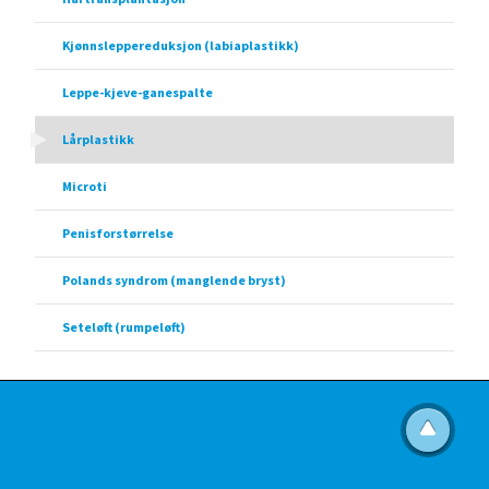
Kjønnsleppereduksjon (labiaplastikk)
Leppe-kjeve-ganespalte
Lårplastikk
Microti
Penisforstørrelse
Polands syndrom (manglende bryst)
Seteløft (rumpeløft)