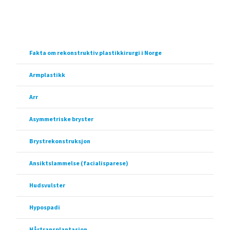
Fakta om rekonstruktiv plastikkirurgi i Norge
Armplastikk
Arr
Asymmetriske bryster
Brystrekonstruksjon
Ansiktslammelse (facialisparese)
Hudsvulster
Hypospadi
Hårtransplantasjon