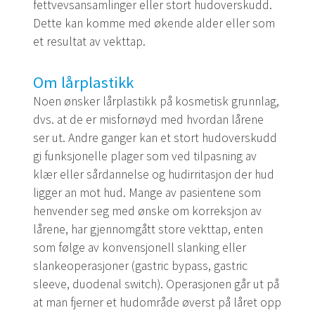
fettvevsansamlinger eller stort hudoverskudd.
Dette kan komme med økende alder eller som
et resultat av vekttap.
Om lårplastikk
Noen ønsker lårplastikk på kosmetisk grunnlag,
dvs. at de er misfornøyd med hvordan lårene
ser ut. Andre ganger kan et stort hudoverskudd
gi funksjonelle plager som ved tilpasning av
klær eller sårdannelse og hudirritasjon der hud
ligger an mot hud. Mange av pasientene som
henvender seg med ønske om korreksjon av
lårene, har gjennomgått store vekttap, enten
som følge av konvensjonell slanking eller
slankeoperasjoner (gastric bypass, gastric
sleeve, duodenal switch). Operasjonen går ut på
at man fjerner et hudområde øverst på låret opp