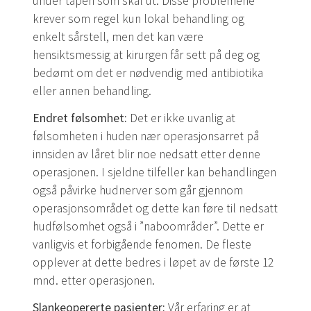
under tapen som skal ut. Disse problemene
krever som regel kun lokal behandling og
enkelt sårstell, men det kan være
hensiktsmessig at kirurgen får sett på deg og
bedømt om det er nødvendig med antibiotika
eller annen behandling.
Endret følsomhet:
Det er ikke uvanlig at
følsomheten i huden nær operasjonsarret på
innsiden av låret blir noe nedsatt etter denne
operasjonen. I sjeldne tilfeller kan behandlingen
også påvirke hudnerver som går gjennom
operasjonsområdet og dette kan føre til nedsatt
hudfølsomhet også i ”naboområder”. Dette er
vanligvis et forbigående fenomen. De fleste
opplever at dette bedres i løpet av de første 12
mnd. etter operasjonen.
Slankeopererte pasienter:
Vår erfaring er at