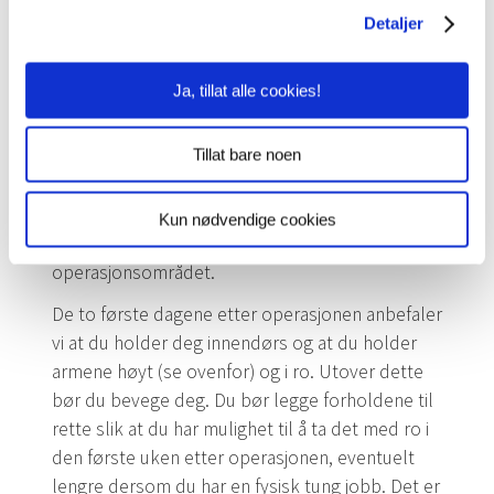
Hevelsen vil gradvis reduseres og i løpet av de
Detaljer
første ukene, og du vil merke at du gradvis får
tilbake mer normal funksjon. Det er viktig at du
Ja, tillat alle cookies!
tar hensyn til ubehaget og ikke gjør bevegelser
som øker smertene fra operasjonsområdet. Når
Tillat bare noen
du sitter i ro er det fornuftig å plassere føttene
så høyt som praktisk mulig, gjerne på en stol
med en pute under leggene. Det er også vanlig
Kun nødvendige cookies
med blåmerker i huden i og nær
operasjonsområdet.
De to første dagene etter operasjonen anbefaler
vi at du holder deg innendørs og at du holder
armene høyt (se ovenfor) og i ro. Utover dette
bør du bevege deg. Du bør legge forholdene til
rette slik at du har mulighet til å ta det med ro i
den første uken etter operasjonen, eventuelt
lengre dersom du har en fysisk tung jobb. Det er