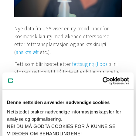
Nye data fra USA viser en ny trend innenfor
kosmetisk kirurgi med økende etterspørsel
etter fetttransplantasjon og ansiktskirurgi
(
ansiktsløft
etc.).
Fett som blir høstet etter
fettsuging (lipo)
blir i
større grad brukt til å løfte eller fylle opp andre
deler av kroppen som ansikt, rumpe eller bryst.
Denne nettsiden anvender nødvendige cookies
Økning i antall
Nettstedet bruker nødvendige informasjonskapsler for
fettransplantasjoner (2016,
analyse og optimalisering.
USA)
NB! DU MÅ GODTA COOKIES FOR Å KUNNE SE
VIDEOER OM BEHANDLINGENE!