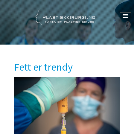
Om oss
Om oss
Bidragsytere
Personvern
Fett er trendy